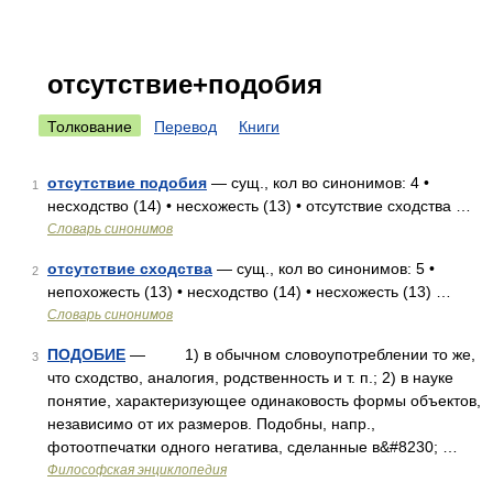
отсутствие+подобия
Толкование
Перевод
Книги
отсутствие подобия
— сущ., кол во синонимов: 4 •
1
несходство (14) • несхожесть (13) • отсутствие сходства …
Словарь синонимов
отсутствие сходства
— сущ., кол во синонимов: 5 •
2
непохожесть (13) • несходство (14) • несхожесть (13) …
Словарь синонимов
ПОДОБИЕ
— 1) в обычном словоупотреблении то же,
3
что сходство, аналогия, родственность и т. п.; 2) в науке
понятие, характеризующее одинаковость формы объектов,
независимо от их размеров. Подобны, напр.,
фотоотпечатки одного негатива, сделанные в&#8230; …
Философская энциклопедия