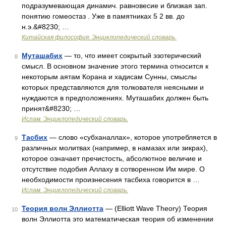
подразумевающая динамич. равновесие и близкая зап.
понятию гомеостаз . Уже в памятниках 5 2 вв. до
н.э.&#8230; …
Китайская философия. Энциклопедический словарь.
Муташабих
— то, что имеет сокрытый эзотерический
8
смысл. В основном значение этого термина относится к
некоторым аятам Корана и хадисам Сунны, смыслы
которых представляются для толкователя неясными и
нуждаются в предположениях. Муташабих должен быть
принят&#8230; …
Ислам. Энциклопедический словарь.
Тасбих
— слово «субханаллах», которое употребляется в
9
различных молитвах (например, в намазах или зикрах),
которое означает пречистость, абсолютное величие и
отсутствие подобия Аллаху в сотворенном Им мире. О
необходимости произнесения тасбиха говорится в …
Ислам. Энциклопедический словарь.
Теория волн Эллиотта
— (Elliott Wave Theory) Теория
10
волн Эллиотта это математическая теория об изменении