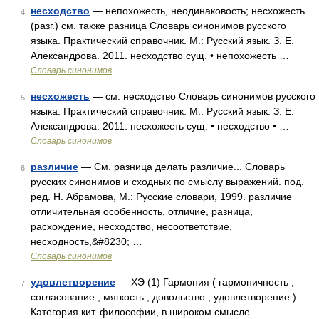
несходство
— непохожесть, неодинаковость; несхожесть
4
(разг.) см. также разница Словарь синонимов русского
языка. Практический справочник. М.: Русский язык. З. Е.
Александрова. 2011. несходство сущ. • непохожесть …
Словарь синонимов
несхожесть
— см. несходство Словарь синонимов русского
5
языка. Практический справочник. М.: Русский язык. З. Е.
Александрова. 2011. несхожесть сущ. • несходство • …
Словарь синонимов
различие
— См. разница делать различие... Словарь
6
русских синонимов и сходных по смыслу выражений. под.
ред. Н. Абрамова, М.: Русские словари, 1999. различие
отличительная особенность, отличие, разница,
расхождение, несходство, несоответствие,
несходность,&#8230; …
Словарь синонимов
удовлетворение
— ХЭ (1) Гармония ( гармоничность ,
7
согласование , мягкость , довольство , удовлетворение )
Категория кит. философии, в широком смысле