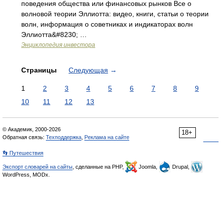
поведения общества или финансовых рынков Все о
волновой теории Эллиотта: видео, книги, статьи о теории
волн, информация о советниках и индикаторах волн
Эллиотта&#8230; …
Энциклопедия инвестора
Страницы
Следующая
→
1
2
3
4
5
6
7
8
9
10
11
12
13
© Академик, 2000-2026
18+
Обратная связь:
Техподдержка
,
Реклама на сайте
👣 Путешествия
Экспорт словарей на сайты
, сделанные на PHP,
Joomla,
Drupal,
WordPress, MODx.